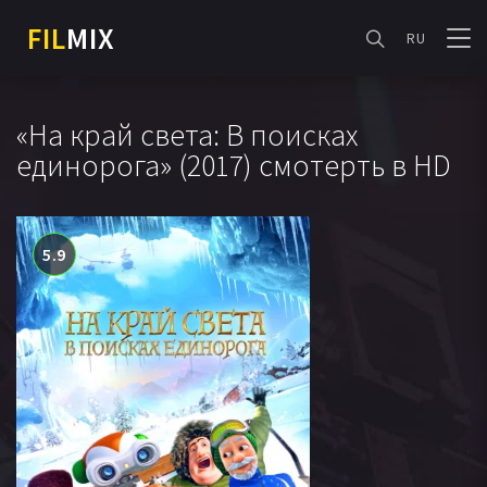
FIL
MIX
RU
«На край света: В поисках
единорога» (2017) смотерть в HD
5.9