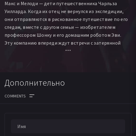
Макс и Мелоди — дети путешественника Чарльза
Уилларда. Когда их отец не вернулся из экспедиции,
они отправляются в рискованное путешествие по его
следам, вместе с другом семьи — изобретателем
профессором Шонку и его домашним роботом Эви.
Эту компанию впереди ждут встречи с затерянной
цивилизацией и королевой снежных воинов,
им предстоит преодолеть секретные ловушки
древнего храма, а также попасть в таинственное
и загадочное место — Сад Желаний, где обитают
Дополнительно
единороги, минотавры и другие диковинные звери.