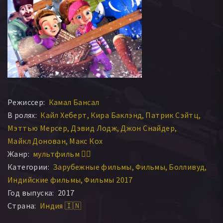
Режиссер:
Камал Бансал
В ролях:
Кайл Хеберт
Кира Баклэнд
Патрик Сэйтц
Мэттью Мерсер
Дэвид Лодж
Джон Снайдер
Майкл Донован
Макс Кох
Жанр:
мультфильм 🧚‍♀️
Категории:
Зарубежные фильмы
Фильмы
Болливуд
Индийские фильмы
Фильмы 2017
Год выпуска:
2017
Страна:
Индия 🇮🇳