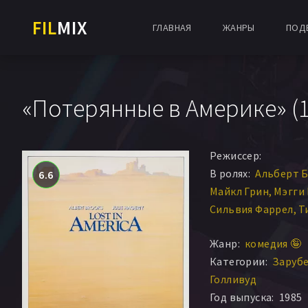
FIL
MIX
ГЛАВНАЯ
ЖАНРЫ
ПОД
«Потерянные в Америке» (1
Режиссер:
В ролях:
Альберт Б
6.6
Майкл Грин
Мэгги
Сильвия Фаррел
Т
Брэнди Рубин
Tom
Жанр:
комедия 🤪
Категории:
Заруб
Голливуд
Год выпуска:
1985