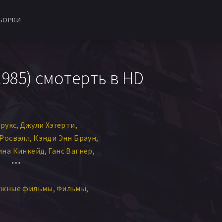
БОРКИ
985) смотерть в HD
рукс
Джули Хэгерти
 Росвэлл
Кэнди Энн Браун
ина Кинкейд
Ганс Вагнер
 Tarpey
ежные фильмы
Фильмы