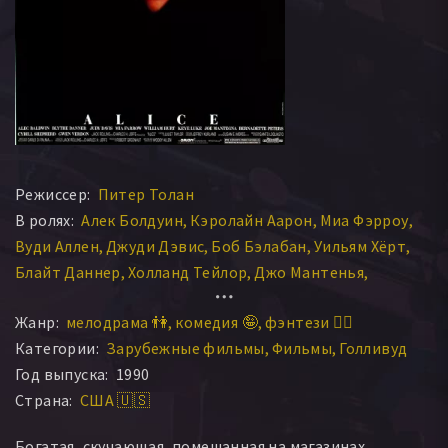
Режиссер:
Питер Толан
В ролях:
Алек Болдуин
Кэролайн Аарон
Миа Фэрроу
Вуди Аллен
Джуди Дэвис
Боб Бэлабан
Уильям Хёрт
Блайт Даннер
Холланд Тейлор
Джо Мантенья
Патрик О’Нил
Бернадетт Питерс
Джун Скуиб
Жанр:
мелодрама 👫
комедия 🤪
фэнтези 🧝‍♂️
Дайан Салинджер
Мэри Стейн
Сибилл Шепард
Категории:
Зарубежные фильмы
Фильмы
Голливуд
Рэйчел Майнер
Гвен Вердон
Робин Бартлетт
Год выпуска:
1990
Джули Кавнер
Ким Чан
Эль Макферсон
Страна:
США 🇺🇸
Марселин Хьюго
Дэвид Спилберг
Линда Уоллем
Джеймс МакДэниэл
Лиза Мари
Пегги Майли
Богатая, скучающая, помешанная на магазинах