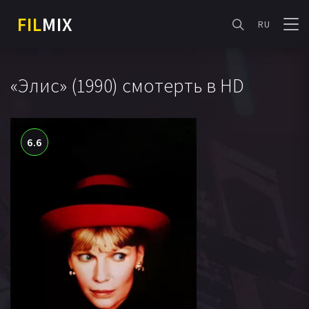
FIL
MIX
RU
«Элис» (1990) смотерть в HD
6.6