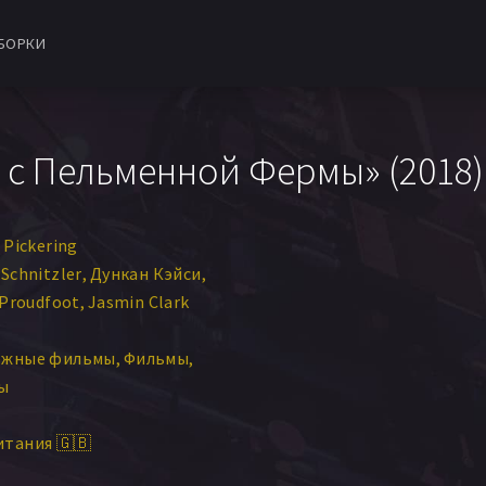
БОРКИ
 с Пельменной Фермы» (2018)
 Pickering
Schnitzler
Дункан Кэйси
 Proudfoot
Jasmin Clark
ежные фильмы
Фильмы
ы
тания 🇬🇧