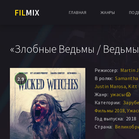
FIL
MIX
ГЛАВНАЯ
ЖАНРЫ
ПОД
«Злобные Ведьмы / Ведьмы
Режиссер:
Martin J
В ролях:
Samantha 
2.9
Justin Marosa
Kitt
Жанр:
ужасы 😱
Категории:
Заруб
Фильмы 2018
Ужас
Год выпуска:
2018
Страна:
Великобри