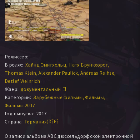
Режиссер:
В ролях:
Хайнц Эмигхольц
Натя Брункхорст
Thomas Klein
Alexander Paulick
Andreas Reihse
Detlef Weinrich
Жанр:
документальный 📑
Категории:
Зарубежные фильмы
Фильмы
Фильмы 2017
Год выпуска:
2017
Страна:
Германия 🇩🇪
О записи альбома ABC дюссельдорфской электронной