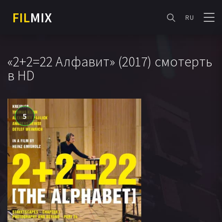
FIL
MIX
RU
«2+2=22 Алфавит» (2017) смотерть
в HD
5