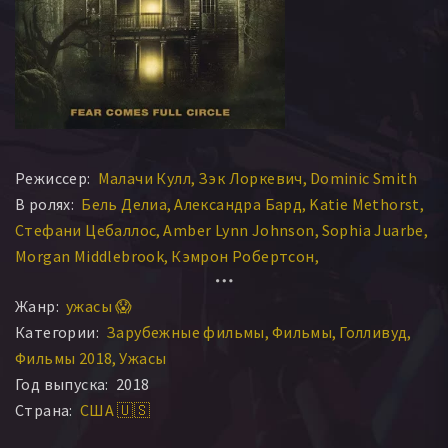
Режиссер:
Малачи Кулл
Зэк Лоркевич
Dominic Smith
В ролях:
Бель Делиа
Александра Бард
Katie Methorst
Стефани Цебаллос
Amber Lynn Johnson
Sophia Juarbe
Morgan Middlebrook
Кэмрон Робертсон
Jennifer van Heeckeren
Жанр:
ужасы 😱
Категории:
Зарубежные фильмы
Фильмы
Голливуд
Фильмы 2018
Ужасы
Год выпуска:
2018
Страна:
США 🇺🇸