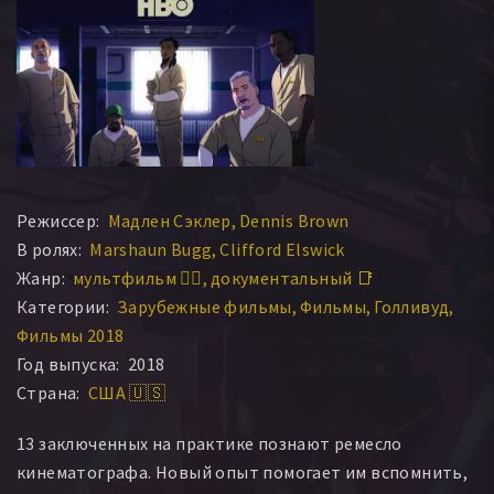
Режиссер:
Мадлен Сэклер
Dennis Brown
В ролях:
Marshaun Bugg
Clifford Elswick
Жанр:
мультфильм 🧚‍♀️
документальный 📑
Категории:
Зарубежные фильмы
Фильмы
Голливуд
Фильмы 2018
Год выпуска:
2018
Страна:
США 🇺🇸
13 заключенных на практике познают ремесло
кинематографа. Новый опыт помогает им вспомнить,