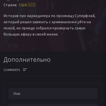
Страна:
США 🇺🇸
Кертис Мэйфилд
Лаки Скотт
Крэйг МакКаллен
Тайрон МакКалло
История про наркодилера по прозвищу Суперфлай,
который решил завязать с криминалом и уйти на
покой, но прежде собрался провернуть самую
большую аферу в своей жизни.
Дополнительно