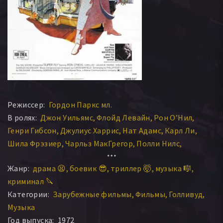
Режиссер:
Гордон Паркс мл.
В ролях:
Джон Уильямс
Флойд Левайн
Рон О’Нил
Генри Гибсон
Джулиус Харрис
Нат Адамс
Карл Ли
Шила Фрэзиер
Чарльз МакГрегор
Полли Нилс
Ивонн Делэйн
Генри Шапиро
К.С.
Алекс Стивенс
Жанр:
драма 😫
боевик 😎
триллер 🤯
музыка 🎼
Джеймс Дж. Ричардсон
Мейк Брэй
Al Kiggins
криминал 🔪
Боб Бондс
Fred Rolaf
Гарри Мэнсон
Сиг Шор
Категории:
Зарубежные фильмы
Фильмы
Голливуд
Крис Арнетт
Сесил Алонсо
Джин Чэмберс
Музыка
Э. Престон Реддик
Лоррэйн Хорн
Ник Сэндс
Год выпуска:
1972
Боб Ричардс
Нита Майклс
Вики МакЛафлин