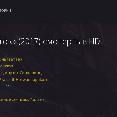
БОРКИ
ок» (2017) смотерть в HD
оньяватана
уенгпут
от
Анучит Сапанпонг
Prakasit Horwannapakorn
in Moomeensri
n
ежные фильмы
Фильмы