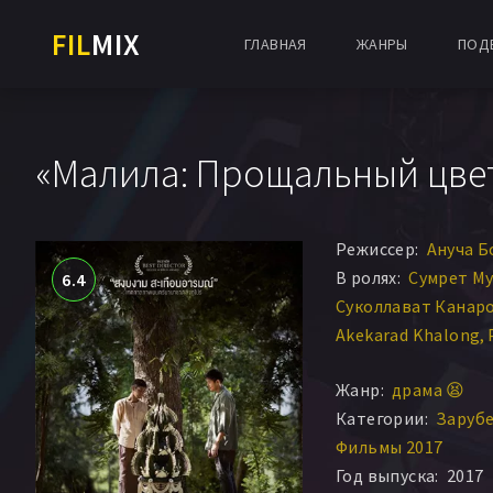
FIL
MIX
ГЛАВНАЯ
ЖАНРЫ
ПОД
«Малила: Прощальный цвет
Режиссер:
Ануча Б
В ролях:
Сумрет М
6.4
Суколлават Канар
Akekarad Khalong
Punthip Teekul
Bod
Жанр:
драма 😫
Veeravat Jamrensa
Категории:
Заруб
Фильмы 2017
Год выпуска:
2017