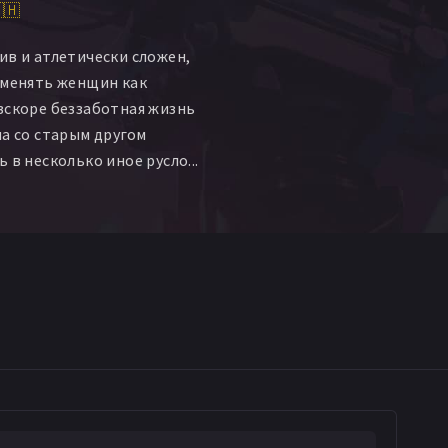
🇭
ив и атлетически сложен,
 менять женщин как
вскоре беззаботная жизнь
ча со старым другом
 в несколько иное русло...