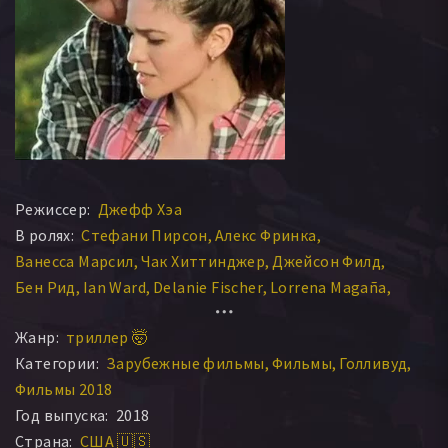
Режиссер:
Джефф Хэа
В ролях:
Стефани Пирсон
Алекс Фринка
Ванесса Марсил
Чак Хиттинджер
Джейсон Филд
Бен Рид
Ian Ward
Delanie Fischer
Lorrena Magaña
Эштон Смайли
Жанр:
триллер 🤯
Категории:
Зарубежные фильмы
Фильмы
Голливуд
Фильмы 2018
Год выпуска:
2018
Страна:
США 🇺🇸