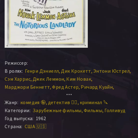
Режиссер:
В ролях:
Генри Дэниелл
Дик Крокетт
Энтони Юстрел
Сэм Харрис
Джек Леммон
Ким Новак
Марджори Беннетт
Фред Астер
Ричард Куайн
Милтон Парсонс
Лайонел Джеффрис
Нельсон Уэлш
Жанр:
комедия 🤪
детектив 🕵️‍♂️
криминал 🔪
Картер Де Хейвен
Дорис Ллойд
Фредерик Уорлок
Категории:
Зарубежные фильмы
Фильмы
Голливуд
Куини Леонард
Эстель Уинвуд
Максвелл Рид
Год выпуска:
1962
James Logan
Филиппа Беванс
Рональд Лонг
Страна:
США 🇺🇸
Ричард Пил
Бесс Флауэрс
Клив Морган
Том Диллон
Артур Тови
Харольд Миллер
Оттола Несмит