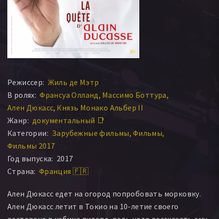
Режиссер:
Жиль де Мэтр
В ролях:
Франсуа Олланд
Массимо Боттура
Ален Дюкасс
Князь Монако Альбер II
Жанр:
документальный 📑
Категории:
Зарубежные фильмы
Фильмы
Фильмы 2017
Год выпуска:
2017
Страна:
Франция 🇫🇷
Ален Дюкасс едет на огород попробовать морковку.
Ален Дюкасс летит в Токио на 10-летие своего
ресторана в кабине пилота, ведь надо рассказать ему,