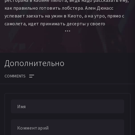
как правильно готовить лобстера. Ален Дюкасс
успевает заехать на ужин в Киото, а на утро, прямо с
самолета, идет принимать десерты у своего
кондитера.
Два года жизни человека, послужной список которого
можно расписать на несколько страниц. Ален Дюкасс
Дополнительно
— шеф-повар, ресторатор, отельер, непревзойденный
рекордсмен по числу мишленовских звезд, но самое
главное — человек, у которого и через тридцать лет
бесконечных ужинов и дегустаций прожекторами
загораются глаза при виде свежих овощей на гриле,
правильно пожаренной рыбы и бокала хорошего вина.