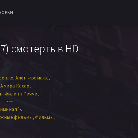
БОРКИ
7) смотерть в HD
ренже
Ален Фромаже
Амира Касар
н-Филипп Риччи
шар Боринже
иминал 🔪
и Нахум
ежные фильмы
Фильмы
аньи
Véronique Volta
 Pasquier
Bénédicte Guiho