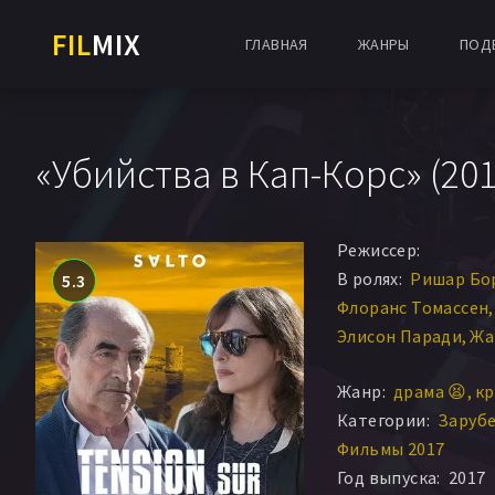
FIL
MIX
ГЛАВНАЯ
ЖАНРЫ
ПОД
«Убийства в Кап-Корс» (201
Режиссер:
В ролях:
Ришар Бо
5.3
Флоранс Томассен
Элисон Паради
Жа
Стефани Мурат
Ри
Жанр:
драма 😫
кр
Филипп Корти
Йон
Категории:
Заруб
Жан-Эмманюэль П
Фильмы 2017
Виолэйн Нуво
Éric
Год выпуска:
2017
Jean Malpelli