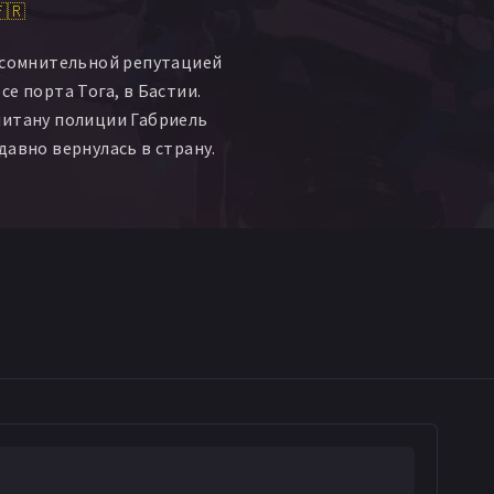
🇷
 сомнительной репутацией
е порта Тога, в Бастии.
питану полиции Габриель
давно вернулась в страну.