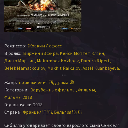
Режиссер:
Жоаким Лафосс
В ролях:
Виржини Эфира
Кейси Моттет Кляйн
Диего Мартин
Mairambek Kozhoev
Damira Ripert
Belek Mamatkoulov
Mukhit Raikulov
Assel Kuanbayeva
Паскаль Мадура
Жанр:
приключения 🎒
драма 😫
Категории:
Зарубежные фильмы
Фильмы
Фильмы 2018
Год выпуска:
2018
Страна:
Франция 🇫🇷
Бельгия 🇧🇪
Сибилла уговаривает своего взрослого сына Сэмюэля