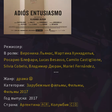
Режиссер:
В ролях:
Вероника Льянас
Мартина Хункаделья
Росарио Блефари
Lucas Besasso
Camilo Castiglione
Silvia Cobelo
Владимир Дюран
Mariel Fernández
Лайла Мальц
Валерия Валенте
Жанр:
драма 😫
Категории:
Зарубежные фильмы
Фильмы
Фильмы 2017
Год выпуска:
2017
Страна:
Аргентина 🇦🇷
Колумбия 🇨🇴