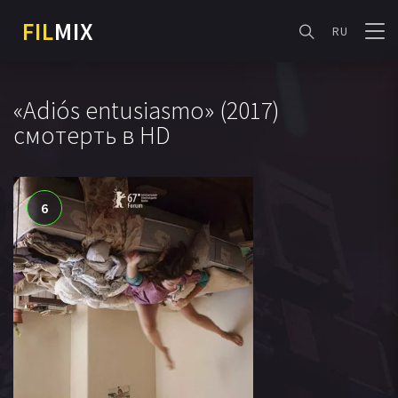
FIL
MIX
RU
«Adiós entusiasmo» (2017)
смотерть в HD
6