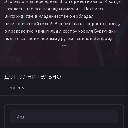
Это было мрачное время. Зло торжествовало. И когда
Oliver Frandel
Pavol Brensky
Любомир Кратохвил
казалось, что все надежды умерли… Появился
Jozef Cmilansky
Libor Olsan
Стано Флак
Зигфрид! Уже в младенчестве он обладал
нечеловеческой силой. Влюбившись с первого взгляда
в прекрасную Кримгильду, сестру короля Бургундии,
вместе со своим верным другом - свином Зигфрид
отправляется искать любимую.
Он знает, что Кримгильда с нетерпением ждет его в
своем замке, и никакие драконы не смогут его
Дополнительно
остановить. Но силы зла еще никогда не были так
сильны и злобны. Одолеть их способен только
храбрейший из храбрых. Если Бог не выдаст и свина не
съедят…