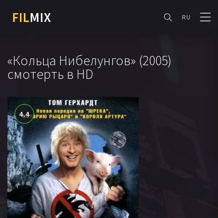
FIL
MIX
RU
«Кольца Нибелунгов» (2005)
смотерть в HD
4.4