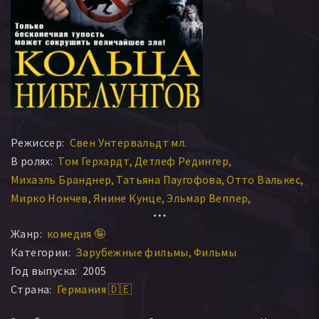
Режиссер:
Свен Унтервальдт мл.
В ролях:
Том Герхардт
Детлеф Редингер
Михаэль Бранднер
Татьяна Паугофова
Отто Валькес
Мирко Нончев
Янине Кунце
Эльмар Веппер
Аксель Нойманн
Доркас Кифер
Даниэла Вутте
Жанр:
комедия 🤪
Фолькер Бюдтс
Ян Соснек
Маркус Мария Профитлич
Категории:
Зарубежные фильмы
Фильмы
Диана Фрэнк
Мирья Бёс
Максимилиан Белль
Год выпуска:
2005
Атце Шрёдер
Саймон Солберг
Мартин Гебхардт
Страна:
Германия 🇩🇪
Йоахим Регелин
Rast O. Petrisko
Martin Uhorcik
Richard Pertis
Patrik Pertis
Мэтт Брэйди