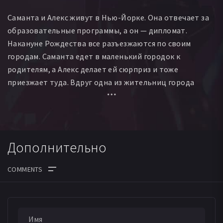
Саманта и Алекс живут в Нью-Йорке. Она отвечает за
образовательные программы, а он — дипломат.
Накануне Рождества все разъезжаются по своим
городам. Саманта едет в маленький городок к
родителям, а Алекс делает ей сюрприз и тоже
приезжает туда. Вдруг одна из жительниц города
узнаёт в нём принца Моделвии. И Саманте предстоит
решить, сможет ли она стать достойной парой
принцу.
Дополнительно