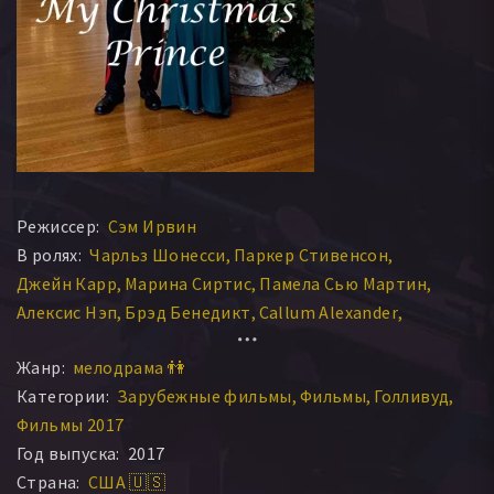
Режиссер:
Сэм Ирвин
В ролях:
Чарльз Шонесси
Паркер Стивенсон
Джейн Карр
Марина Сиртис
Памела Сью Мартин
Алексис Нэп
Брэд Бенедикт
Callum Alexander
Тайлер Кларк
Катриона Туп
Жанр:
мелодрама 👫
Категории:
Зарубежные фильмы
Фильмы
Голливуд
Фильмы 2017
Год выпуска:
2017
Страна:
США 🇺🇸