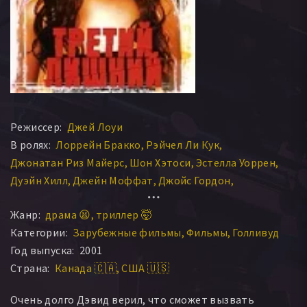
Режиссер:
Джей Лоуи
В ролях:
Лоррейн Бракко
Рэйчел Ли Кук
Джонатан Риз Майерс
Шон Хэтоси
Эстелла Уоррен
Дуэйн Хилл
Джейн Моффат
Джойс Гордон
Роберт МакКенна
Роберт Грэхэм Грэй
Жанр:
драма 😫
триллер 🤯
Категории:
Зарубежные фильмы
Фильмы
Голливуд
Год выпуска:
2001
Страна:
Канада 🇨🇦
США 🇺🇸
Очень долго Дэвид верил, что сможет вызвать