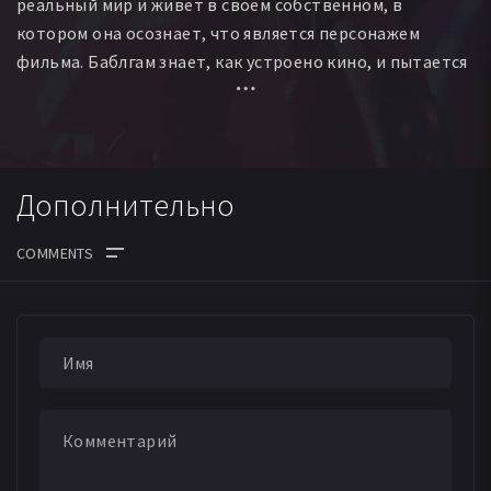
реальный мир и живет в своем собственном, в
котором она осознает, что является персонажем
фильма. Баблгам знает, как устроено кино, и пытается
подвести свой фильм к хеппи-энду. Но, несмотря на
все ее старания, любовь следует за ней по пятам и
приближает жанр ее фильма к трагедии.
Дополнительно