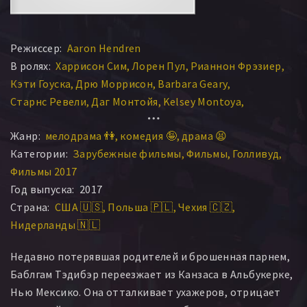
Режиссер:
Aaron Hendren
В ролях:
Харрисон Сим
Лорен Пул
Рианнон Фрэзиер
Кэти Гоуска
Дрю Моррисон
Barbara Geary
Старнс Ревели
Даг Монтойя
Kelsey Montoya
Katie Farmin
Serouj Bingham
Barbara Casseb
Жанр:
мелодрама 👫
комедия 🤪
драма 😫
Laura J Hosek
Джейсон Уиттер
Joanna Furgal
Категории:
Зарубежные фильмы
Фильмы
Голливуд
Julibeth Hendren
Фильмы 2017
Год выпуска:
2017
Страна:
США 🇺🇸
Польша 🇵🇱
Чехия 🇨🇿
Нидерланды 🇳🇱
Недавно потерявшая родителей и брошенная парнем,
Баблгам Тэдибэр переезжает из Канзаса в Альбукерке,
Нью Мексико. Она отталкивает ухажеров, отрицает