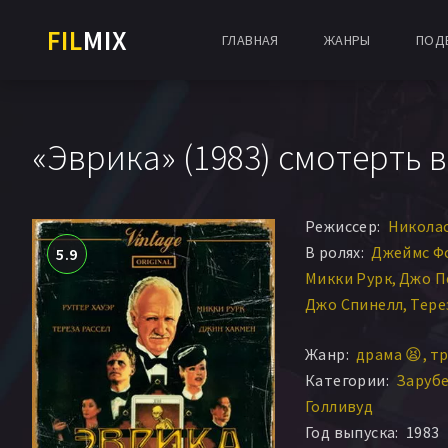
FIL
MIX
ГЛАВНАЯ
ЖАНРЫ
ПОД
«Эврика» (1983) смотерть 
Режиссер:
Николас
В ролях:
Джеймс Ф
5.9
Микки Рурк
Джо П
Джо Спинелл
Тере
Джейн Лапотэйр
Жанр:
драма 😫
тр
Тимоти Скотт
Элл
Категории:
Заруб
Иэн Трейси
Корин
Голливуд
Хелена Каллианио
Год выпуска:
1983
Каван Кендалл
Ти