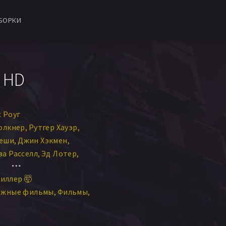
БОРКИ
в HD
 Роуг
олкнер
Рутгер Хауэр
еши
Джин Хэкмен
за Расселл
Эд Лотер
Ллойд Берри
Том Хитон
иллер 🤯
ис Дейл
Норман Битон
ежные фильмы
Фильмы
 Редгрейв
тес
Фрэнк Пеше
м Ван Реллим