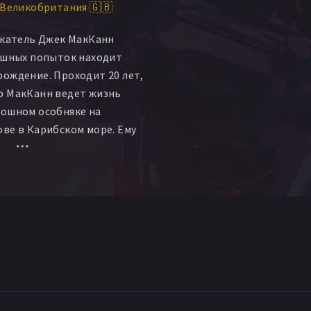
Великобритания 🇬🇧
йкл Скотт Эддис
 Торнтон
Эмма Релф
скатель Джек МакКанн
lanco Group
ешных попыток находит
ummers
Джери Дьюсон
ождение. Проходит 20 лет,
 Sakiyama
Сандра Фризен
р МакКанн ведет жизнь
Томми Лэйн
кошном особняке на
ве в Карибском море. Ему
спившейся женой и
й замуж за француза-
 к острову проявляет
афия.