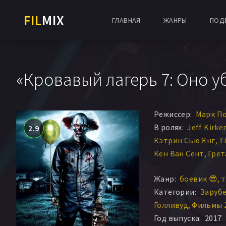
FIL
MIX
ГЛАВНАЯ
ЖАНРЫ
ПОД
«Кровавый лагерь 7: Оно уб
Режиссер:
Марк П
В ролях:
Jeff Kirke
2.9
Кэтрин Сью Янг
T
Кен Ван Сент
Грет
Кайл Раппапорт
W
Жанр:
боевик 😎
т
Дженни Руссо
Категории:
Заруб
Голливуд
Фильмы 
Год выпуска:
2017