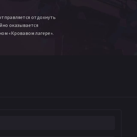
отправляется отдохнуть
айно оказывается
ном «Кровавом лагере».