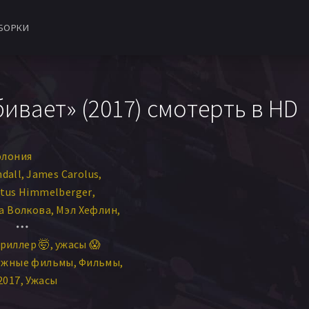
БОРКИ
ивает» (2017) смотерть в HD
олония
ndall
James Carolus
itus Himmelberger
а Волкова
Мэл Хефлин
yatt Wood
Jamie Morgan
риллер 🤯
ужасы 😱
ежные фильмы
Фильмы
2017
Ужасы