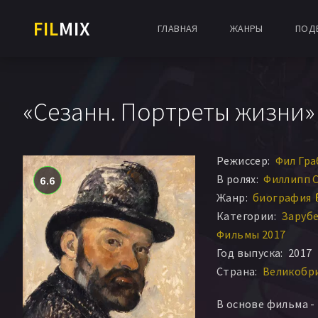
FIL
MIX
ГЛАВНАЯ
ЖАНРЫ
ПОД
«Сезанн. Портреты жизни» 
Режиссер:
Фил Гра
В ролях:
Филлипп 
6.6
Жанр:
биография 
Категории:
Заруб
Фильмы 2017
Год выпуска:
2017
Страна:
Великобри
В основе фильма 