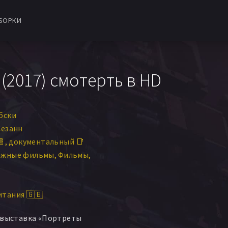
БОРКИ
(2017) смотерть в HD
бски
Сезанн
📔
документальный 📑
ежные фильмы
Фильмы
тания 🇬🇧
- выставка «Портреты