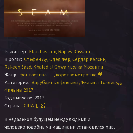
Режиссер:
Elan Dassani
Rajeev Dassani
В ролях:
Стефен Ау
Одед Фер
Сердар Кэлсин
Rakeen Saad
Khaled al Ghwairi
Улка Моханти
Жанр:
фантастика 🧙‍♀️
короткометражка 🎥
Категории:
Зарубежные фильмы
Фильмы
Голливуд
Фильмы 2017
Год выпуска:
2017
Страна:
США 🇺🇸
В недалёком будущем между людьми и
человекоподобными машинами установился мир.