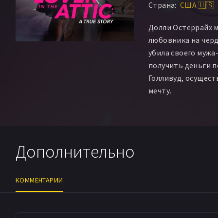
Страна:
США 🇺🇸
Долли Остеррайх м
любовника на черд
убила своего мужа
получить деньги п
Голливуд, осущес
мечту.
Дополнительно
КОММЕНТАРИИ