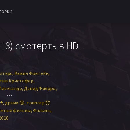
БОРКИ
18) смотерть в HD
олтерс
Кевин Фонтейн
тни Кристофер
Александр
Дэвид Фиерро
Тон
Eddie DuPriest
👫
драма 😫
триллер 🤯
ежные фильмы
Фильмы
2018