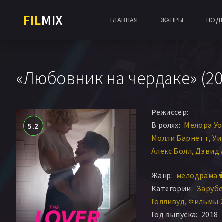
FIL
MIX
ГЛАВНАЯ
ЖАНРЫ
ПОД
«Любовник на чердаке» (20
Режиссер:
В ролях:
Мелора У
5.2
Молли Барнетт
Уи
Алекс Болл
Дэвид 
Джефф Роуз
Том 
Жанр:
мелодрама 
Дастин Льюис
Категории:
Заруб
Голливуд
Фильмы 
Год выпуска:
2018