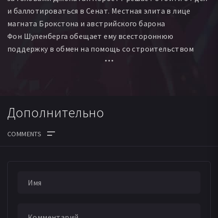
и баллотироваться в Сенат. Местная элита в лице
магната Брокстона и австрийского барона
Фон Шуленберга обещает ему всестороннюю
поддержку в обмен на помощь со строительством
железной дороги в Мексику. Однако перед этим
Корбетту поручают последнее задание — найти того,
кто изнасиловал и убил 12-летнюю девочку.
Дополнительно