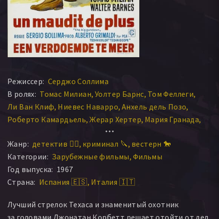
Режиссер:
Серджо Соллима
В ролях:
Томас Милиан
Уолтер Барнс
Том Феллеги
Ли Ван Клиф
Ниевес Наварро
Анхель дель Позо
Роберто Камардьель
Жерар Хертер
Мария Гранада
Луиза Ривелли
Жанр:
детектив 🕵️‍♂️
криминал 🔪
вестерн 🐎
Категории:
Зарубежные фильмы
Фильмы
Год выпуска:
1967
Страна:
Испания 🇪🇸
Италия 🇮🇹
Лучший стрелок Техаса и знаменитый охотник
за головами Джонатан Корбетт решает отойти от дел