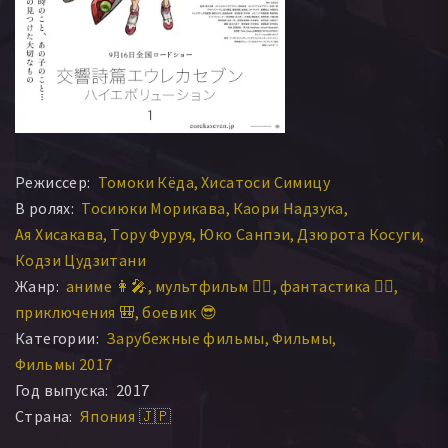
Режиссер:
Томоки Кёда
Хисатоси Симицу
В ролях:
Тосиюки Морикава
Каори Надзука
Ая Хисакава
Тору Фуруя
Юко Санпэи
Дзюрота Косуги
Кодзи Цудзитани
Жанр:
аниме 👩‍🎤
мультфильм 🧚‍♀️
фантастика 🧙‍♀️
приключения 🎒
боевик 😎
Категории:
Зарубежные фильмы
Фильмы
Фильмы 2017
Год выпуска:
2017
Страна:
Япония 🇯🇵