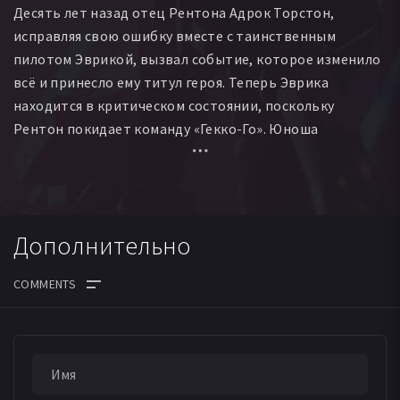
Десять лет назад отец Рентона Адрок Торстон,
исправляя свою ошибку вместе с таинственным
пилотом Эврикой, вызвал событие, которое изменило
всё и принесло ему титул героя. Теперь Эврика
находится в критическом состоянии, поскольку
Рентон покидает команду «Гекко-Го». Юноша
оказывается на попечении старых друзей отца,
и теперь ему предстоит сделать выбор — остаться
с любящей семьей, которую он всегда хотел,
или заслужить любовь, которую всегда искал.
Дополнительно