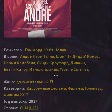
Режиссер:
Том Форд
Кейт Новак
В ролях:
Андре Леон Тэлли
Шон ’Пи Дидди’ Комбс
Наоми Кэмпбелл
Синди Кроуфорд
Дивайн
Бетти Катру
Маноло Бланик
Yvonne Cormier
Reed Evins
Жанр:
документальный 📑
Категории:
Зарубежные фильмы
Фильмы
Голливуд
Фильмы 2017
Год выпуска:
2017
Страна:
США 🇺🇸