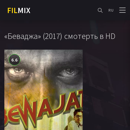
FIL
MIX
RU
«Беваджа» (2017) смотерть в HD
6.6