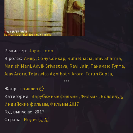
Режиссер:
Jagat Joon
В ролях:
Аншу
Сону Сонкар
Ruhi Bhatia
Shiv Sharma
Manish Mani
Advik Srivastava
Ravi Jain
Танамаю Гупта
Ajay Arora
Tejaswita Agnihotri Arora
Tarun Gupta
Rajiv Khunger
Tvishi Duggal
Jigyasa Yaduwanshi
Жанр:
триллер 🤯
Upal Roy
Karan Maan
Munender Pratap Singh
Категории:
Зарубежные фильмы
Фильмы
Болливуд
Prashant Bhatia
Vishal Bhatnagar
Sainsh Bhalla
Индийские фильмы
Фильмы 2017
Neha Duggal
Vikas Yadav
Год выпуска:
2017
Страна:
Индия 🇮🇳