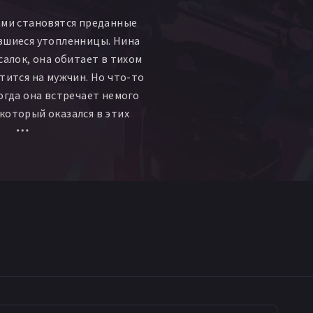
ами становятся преданные
вшиеся утопленницы. Нина
салок, она обитает в тихом
тится на мужчин. Но что-то
когда она встречает немого
который оказался в этих
динения. Том тут же
ственную незнакомку,
ки не выходит из воды. Но
, с которым Том успел
едостерегает его,
злого духа, за которым Ал