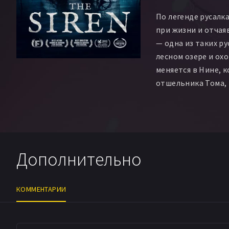
По легенде русалк
при жизни и отчая
— одна из таких ру
лесном озере и охо
меняется в Нине, 
отшельника Тома, 
краях в поисках уе
влюбляется в таин
которая практичес
местный парень Ал
познакомиться, пр
Дополнительно
заподозрив в Нине 
давно охотится.
КОММЕНТАРИИ