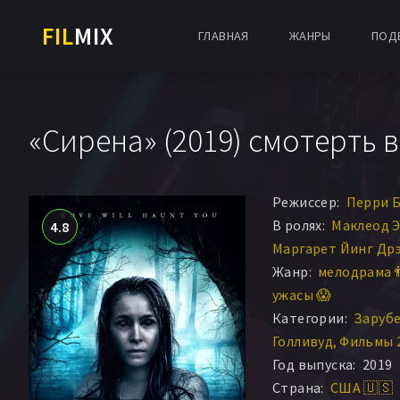
FIL
MIX
ГЛАВНАЯ
ЖАНРЫ
ПОД
«Сирена» (2019) смотерть 
Режиссер:
Перри 
В ролях:
Маклеод 
4.8
Маргарет Йинг Др
Жанр:
мелодрама 
ужасы 😱
Категории:
Заруб
Голливуд
Фильмы 
Год выпуска:
2019
Страна:
США 🇺🇸