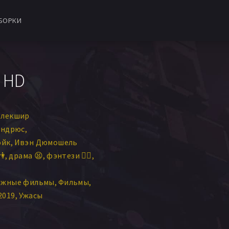
БОРКИ
в HD
Блекшир
Эндрюс
эйк
Ивэн Дюмошель
👫
драма 😫
фэнтези 🧝‍♂️
ежные фильмы
Фильмы
2019
Ужасы