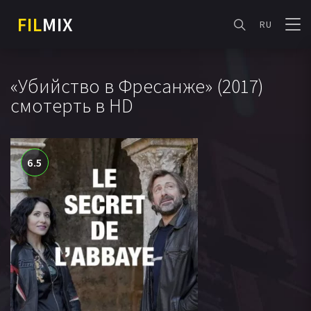
FIL
MIX
RU
«Убийство в Фресанже» (2017)
смотерть в HD
6.5