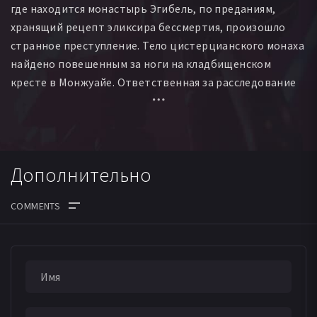
где находится монастырь Эгибель, по преданиям,
хранящий рецепт эликсира бессмертия, произошло
странное преступление. Тело цистерцианского монаха
найдено повешенным за ноги на кладбищенском
кресте в Монжуайе. Ответственная за расследование
капитан Алисия Тирар, направленная сюда из
Гренобля, работает вместе с капитаном местной
жандармерии Алексом Лаззари. Их сотрудничество
обещает быть напряженным: ведь Алекс отвечает за
Дополнительно
арест Рафаэля, сына Алисии, замешанного в деле о
грабеже.