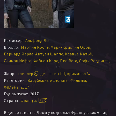
Режиссер:
Альфред Лот
В ролях:
Мартин Косте
Мари-Кристин Орри
Бернард Йерле
Антуан Шаппе
Ксавье Матьё
Слиман Йефса
Фабьен Кара
Рио Вега
Софи Родригез
Cristelle Ledroit
Жанр:
триллер 🤯
детектив 🕵️‍♂️
криминал 🔪
Категории:
Зарубежные фильмы
Фильмы
Фильмы 2017
Год выпуска:
2017
Страна:
Франция 🇫🇷
В департаменте Дром у подножья Французских Альп,