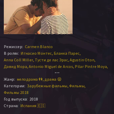
Режиссер:
Carmen Blanco
В ролях:
Игнасио Монтес
Бланка Парес
Anna Coll Miller
Тусти де лас Эрас
Agustin Oton
Давид Мора
Antonio Miguel de Arcos
Pilar Pintre Moya
Асун Аильон
Adrián Perea
Жанр:
мелодрама 👫
драма 😫
Категории:
Зарубежные фильмы
Фильмы
Фильмы 2018
Год выпуска:
2018
Страна:
Испания 🇪🇸