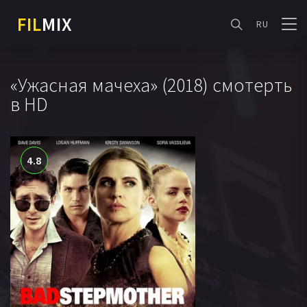
FIL
MIX
RU
«Ужасная мачеха» (2018) смотерть
в HD
4.8