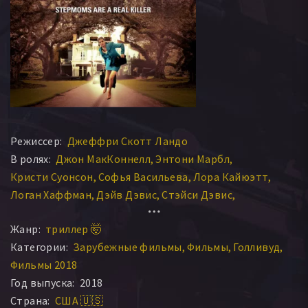
Режиссер:
Джеффри Скотт Ландо
В ролях:
Джон МакКоннелл
Энтони Марбл
Кристи Суонсон
Софья Васильева
Лора Кайюэтт
Логан Хаффман
Дэйв Дэвис
Стэйси Дэвис
Исайа Лаборд
Reed Sanders
Жанр:
триллер 🤯
Категории:
Зарубежные фильмы
Фильмы
Голливуд
Фильмы 2018
Год выпуска:
2018
Страна:
США 🇺🇸