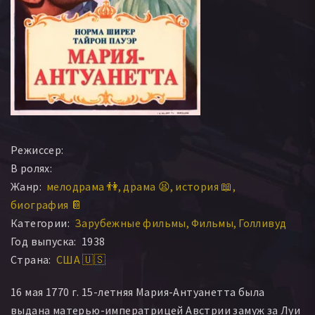
Режиссер:
В ролях:
Жанр:
мелодрама 👫
драма 😫
история 📖
биография 📔
Категории:
Зарубежные фильмы
Фильмы
Голливуд
Год выпуска:
1938
Страна:
США 🇺🇸
16 мая 1770 г. 15-летняя Мария-Антуанетта была
выдана матерью-императрицей Австрии замуж за Луи