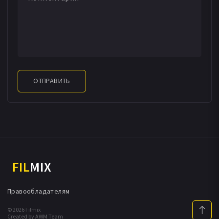
огромны - королеву называют «госпожа дефицит». С
первого дня Французской буржуазной революции
королева стала ожесточенным врагом
конституционно-демократического режима.
5 октября 1792 года разъяренная парижская чернь
ОТПРАВИТЬ
ворвалась в Версаль, и на следующий день
королевская семья была арестована, В январе 1793
года Людовик XVI был приговорен к смерти, а спустя
десять месяцев Мария-Антуанетта 16 октября 1793
была гильотинирована.
FIL
MIX
Правообладателям
© 2026 Filmix
Created by AWM Team