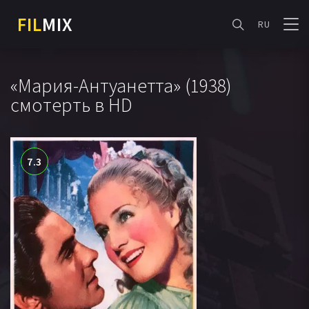
FIL
MIX
RU
«Мария-Антуанетта» (1938)
смотерть в HD
7.3