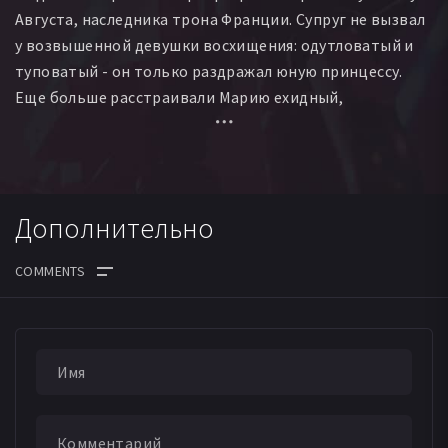
Августа, наследника трона Франции. Супруг не вызвал
у возвышенной девушки восхищения: одутловатый и
туповатый - он только раздражал юную принцессу.
Еще больше расстраивали Марию ехидный,
извращенный и больной король Людовик XV и его
фаворитка - интриганка мадемуазель дю Барри,
почувствовавшая угрозу со стороны будущей
королевы.
Дополнительно
Следуя совету герцога Орлеанского, Мария ищет
развлечения в светской бурлящей жизни и состоит в
любовной связи с графом Акселем де Ферсеном.
Однажды дело доходит до скандала, когда Мария
публично на балу оскорбляет дю Барри, ее даже
намерены с позором отправить обратно в Австрию,
но король внезапно умирает, и Мария становится
королевой Франции. Расходы двора при ее правлении