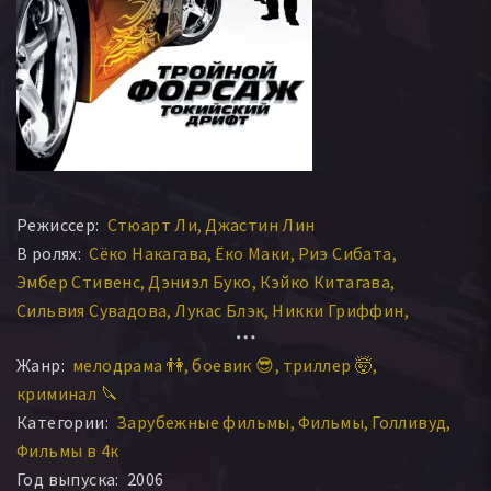
Режиссер:
Стюарт Ли
Джастин Лин
В ролях:
Сёко Накагава
Ёко Маки
Риэ Сибата
Эмбер Стивенс
Дэниэл Буко
Кэйко Китагава
Сильвия Сувадова
Лукас Блэк
Никки Гриффин
Леонардо Нам
Кадзуки Намиока
Сатоси Цумабуки
Жанр:
мелодрама 👫
боевик 😎
триллер 🤯
Сон Ган
Бау Вау
Брайан Ти
Натали Келли
криминал 🔪
Брайан Гудман
Джейсон Дж. Тобин
Сонни Тиба
Категории:
Зарубежные фильмы
Фильмы
Голливуд
Линда Бойд
Винсент Лареска
Так Кубота
Вин Дизель
Фильмы в 4к
Мики Кога
Трула М. Маркус
Закари Ти Брайан
Год выпуска:
2006
Кевин Дж. Райан
Джимми Лин
Дэвид В. Томас