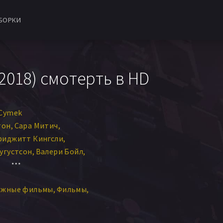
БОРКИ
2018) смотерть в HD
 Cymek
тон
Сара Митич
риджитт Кингсли
угустсон
Валери Бойл
жим Чад
Ryan LaPlante
ежные фильмы
Фильмы