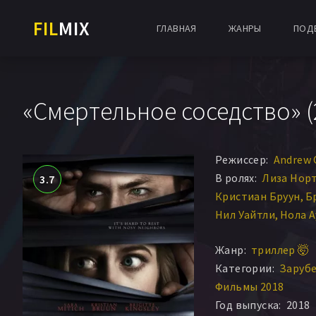
FIL
MIX
ГЛАВНАЯ
ЖАНРЫ
ПОД
«Смертельное соседство» (
Режиссер:
Andrew
В ролях:
Лиза Нор
3.7
Кристиан Бруун
Б
Нил Уайтли
Нола А
Manuela Casinha
Д
Жанр:
триллер 🤯
Эдриэнн Меррелл
Категории:
Заруб
Фильмы 2018
Год выпуска:
2018