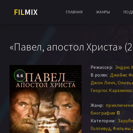
FIL
MIX
ГЛАВНАЯ
ЖАНРЫ
ПОД
«Павел, апостол Христа» (2
Режиссер:
Эндрю 
В ролях:
Джеймс Ф
6.6
Джон Линч
Оливь
Гиоргос Карамихос
Антония Кэмпбелл
Жанр:
приключени
Алессандро Сперд
биография 📔
Мануэль Коши
Категории:
Заруб
Голливуд
Фильмы 