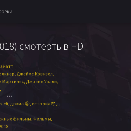
БОРКИ
018) смотерть в HD
Хайатт
олкнер
Джеймс Кэвизел
е Мартинес
Джоэнн Уэлли
-Хьюджес
я 🎒
драма 😫
история 📖
ути
Александра Вино
ежные фильмы
Фильмы
2018