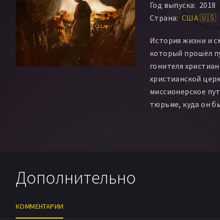
Год выпуска:
2018
Страна:
США 🇺🇸
История жизни и с
который прошёл п
гонителя христиан
христианской церк
миссионерское пут
тюрьме, куда он б
римского императ
Дополнительно
КОММЕНТАРИИ