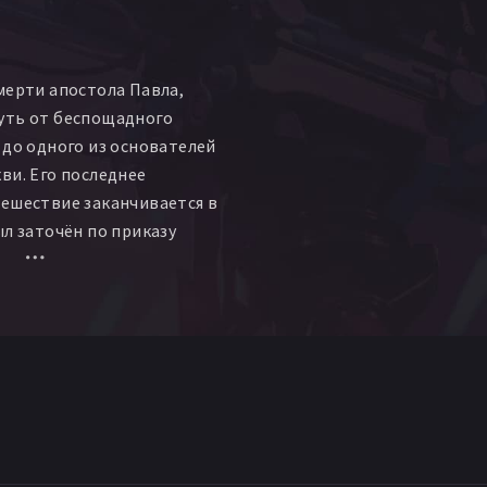
мерти апостола Павла,
уть от беспощадного
 до одного из основателей
ви. Его последнее
ешествие заканчивается в
ыл заточён по приказу
ора Нерона.