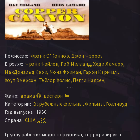
Режиссер:
Фрэнк О’Коннор
Джон Фэрроу
В ролях:
Фрэнк Фэйлен
Рэй Милланд
Хеди Ламарр
МакДональд Кэри
Мона Фриман
Гарри Кэри мл.
Хоуп Эмерсон
Тейлор Холмс
Пегги Надсен
Джеймс Бёрк
Перси Хелтон
Дороти Эбботт
Жанр:
драма 😫
вестерн 🐎
Йен Вульф
Ричард Александр
Джулия Фэй
Категории:
Зарубежные фильмы
Фильмы
Голливуд
Эрвилль Алдерсон
Филип Ван Зандт
Тревор Бардетт
Год выпуска:
1950
Гарри Кординг
Джоэнн Линвилл
Фрэнсис Пьерло
Страна:
США 🇺🇸
Нина Мэй МакКинни
Стэнли Эндрюс
Этан Лайдлоу
Лестер Дорр
Фрэнк Хэгни
Стюарт Холмс
Шеп Хотон
Группу рабочих медного рудника, терроризируют
Пэт Лэйн
Джек Кенни
Мэрион Колби
Джимми Данди