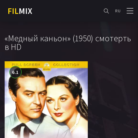
FIL
MIX
RU
«Медный каньон» (1950) смотерть
в HD
6.1