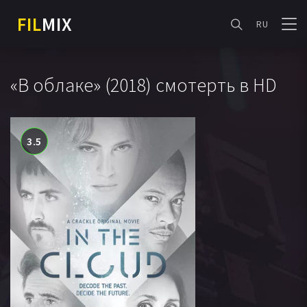
FIL
MIX
RU
«В облаке» (2018) смотерть в HD
3.5