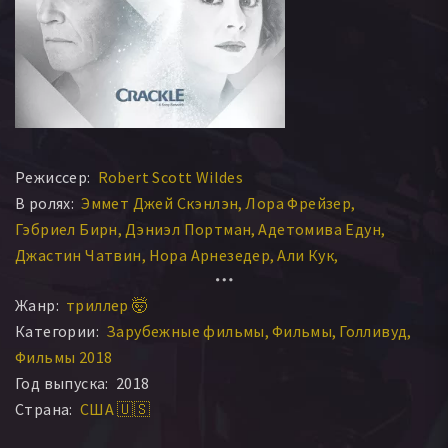
Режиссер:
Robert Scott Wildes
В ролях:
Эммет Джей Скэнлэн
Лора Фрейзер
Гэбриел Бирн
Дэниэл Портман
Адетомива Едун
Джастин Чатвин
Нора Арнезедер
Али Кук
Чарли Карвер
Макс Карвер
Шон Пауэр
Колин Мурта
Жанр:
триллер 🤯
James Artaius
Matthew Brown
Serena Stampfer
Категории:
Зарубежные фильмы
Фильмы
Голливуд
Shafi Choudhury
Дэвид Викерз
Neilesh Ambu
Фильмы 2018
Holly Williamson
Sarah Tonin
Майя Баркот
Год выпуска:
2018
Страна:
США 🇺🇸