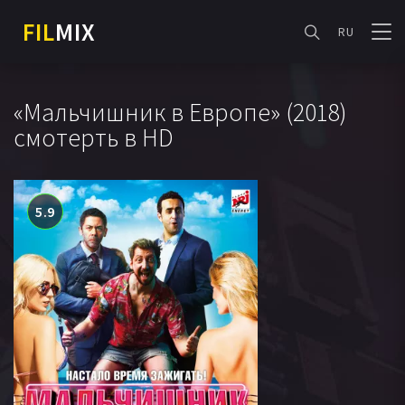
FIL
MIX
RU
«Мальчишник в Европе» (2018)
смотерть в HD
5.9