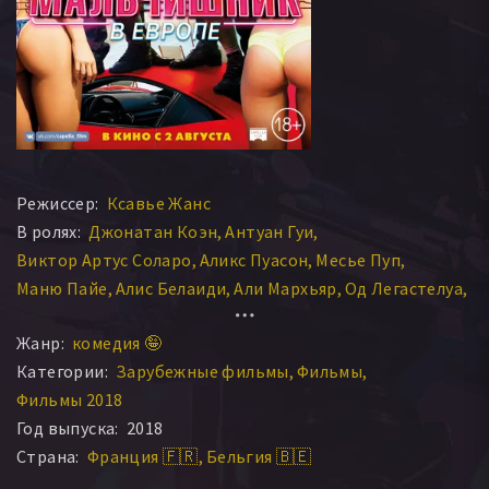
Режиссер:
Ксавье Жанс
В ролях:
Джонатан Коэн
Антуан Гуи
Виктор Артус Соларо
Аликс Пуасон
Месье Пуп
Маню Пайе
Алис Белаиди
Али Мархьяр
Од Легастелуа
Энриетта Эдви
Жанр:
комедия 🤪
Категории:
Зарубежные фильмы
Фильмы
Фильмы 2018
Год выпуска:
2018
Страна:
Франция 🇫🇷
Бельгия 🇧🇪