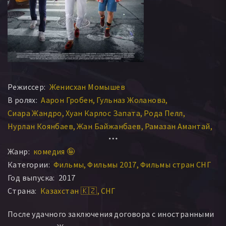
Режиссер:
Женисхан Момышев
В ролях:
Аарон Гробен
Гульназ Жоланова
Сиара Жандро
Хуан Карлос Запата
Рода Пелл
Нурлан Коянбаев
Жан Байжанбаев
Рамазан Амантай
Эшли Огийяр
Шон Джеймс
Дарига Бадыкова
Жанр:
комедия 🤪
Сабит Рахимбаев
Романи Рауан
Кажет Смагулов
Категории:
Фильмы
Фильмы 2017
Фильмы стран СНГ
Джимми Вонг
Кристиан Кэллоуэй
Эндрей Джонсон
Год выпуска:
2017
Кларисса Барская
Кристофер Блевинс
Дэйв Клек
Страна:
Казахстан 🇰🇿
СНГ
Джулиан Р. Бут
Аманда Маккэнтс
Кейт Ромеро
Джон Эндрю Ваас
Димаш Ниязов
Ивэн Лукас
После удачного заключения договора с иностранными
Китрелл Хэмилтон
Алекса Андерсон
Киана Бабаева