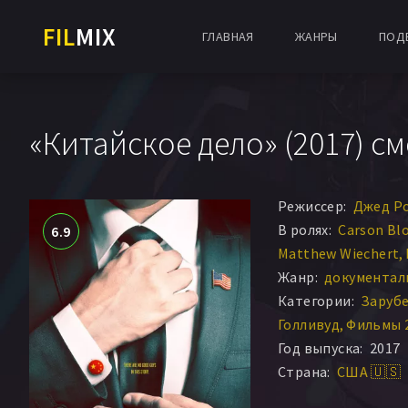
FIL
MIX
ГЛАВНАЯ
ЖАНРЫ
ПОД
«Китайское дело» (2017) с
Режиссер:
Джед Р
В ролях:
Carson Bl
6.9
Matthew Wiechert
Жанр:
документал
Категории:
Заруб
Голливуд
Фильмы 
Год выпуска:
2017
Страна:
США 🇺🇸