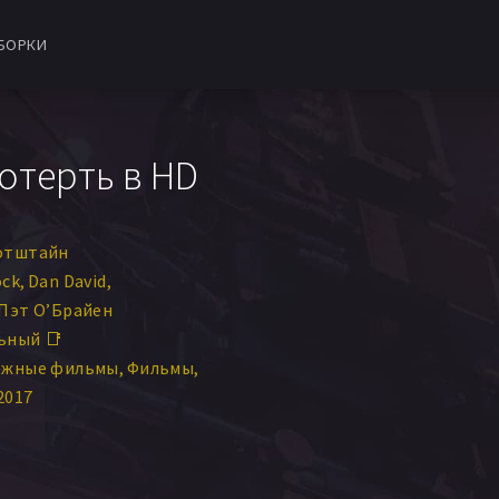
БОРКИ
мотерть в HD
отштайн
ock
Dan David
Пэт О’Брайен
ьный 📑
ежные фильмы
Фильмы
2017