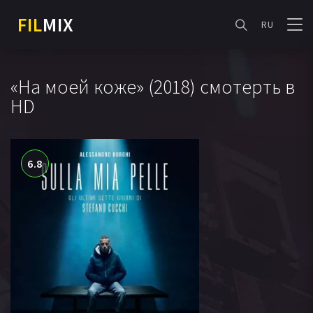
FIL
MIX
RU
«На моей коже» (2018) смотерть в
HD
6.8