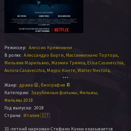
Режиссер:
Алессио Кремонини
В ролях:
Алессандро Борги
Массимилиано Тортора
Мильвия Марильяно
Жазмин Тринка
Elisa Casavecchia
Aurora Casavecchia
Мауро Конте
Walter Nestola
Давид Петруччи
Paolo D Bovani
Эмануэль Керман
Жанр:
драма 😫
биография 📔
Вальтер Нестола
Daniele Blando
Gabriele Coppola
Категории:
Зарубежные фильмы
Фильмы
Italo Amerighi
Andrea Lattanzi
Андреа Оттави
Фильмы 2018
Mauro Mandolini
Год выпуска:
2018
Страна:
Италия 🇮🇹
31-летний наркоман Стефано Кукки оказывается