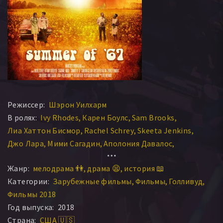
Режиссер:
Шэрон Уилхарм
В ролях:
Ivy Rhodes
Карен Боулс
Sam Brooks
Лиа Хаттон Бисмор
Rachel Schrey
Skeeta Jenkins
Джо Лара
Мими Сагадин
Аполония Давалос
Buddy Campbell
Cheyenne Petty
Bethany Davenport
Жанр:
мелодрама 👫
драма 😫
история 📖
Sara DelaHaya
Карен Б. Грир
Ronnie L. Cleary
Категории:
Зарубежные фильмы
Фильмы
Голливуд
Chloe Grace Lewczyk
Cameron Gilliam
Maddie Kimrey
Фильмы 2018
Robert Thomason
Jasmine Jones
Jeremy Miller
Год выпуска:
2018
Sharonne Lanier
Кимберли Дж. Ричардсон
Страна:
США 🇺🇸
Jeremy Aubrey
Джеффри Уилкерсон
Элинор Браун