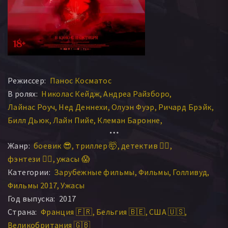
Режиссер:
Панос Косматос
В ролях:
Николас Кейдж
Андреа Райзборо
Лайнас Роуч
Нед Деннехи
Олуэн Фуэр
Ричард Брэйк
Билл Дьюк
Лайн Пийе
Клеман Баронне
Алексис Жюльмон
Олуэн Фуэре
Пол Пэйнтер
Жанр:
боевик 😎
триллер 🤯
детектив 🕵️‍♂️
Ивайло Дмитров
Kalin Kerin
Stephan Fraser
фэнтези 🧝‍♂️
ужасы 😱
Хейли Сейуэлл
Tamás Hagyuó
Madd'yz Dog Lollyta
Категории:
Зарубежные фильмы
Фильмы
Голливуд
Corfu
Фильмы 2017
Ужасы
Год выпуска:
2017
Страна:
Франция 🇫🇷
Бельгия 🇧🇪
США 🇺🇸
Великобритания 🇬🇧