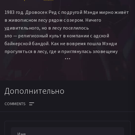
1983 год. Дровосек Ред с подругой Мэнди мирно живёт
в живописном лесу рядом с озером. Ничего
удивительного, но в лесу поселилось
зло — религиозный культ в компании с адской
байкерской бандой. Как не вовремя пошла Мэнди
прогуляться в лесу, где и приглянулась зловещему
лидеру культа Иеремие. Тот приказывает байкерам
похитить девушку, накачивает её наркотиками
и предаёт ритуальному сожжению. И не оставляет
выбора дровосеку Реду, кроме как встать на тропу
Дополнительно
мести.