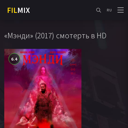
FIL
MIX
RU
«Мэнди» (2017) смотерть в HD
6.4