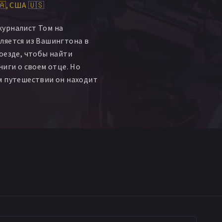
🇦
США 🇺🇸
Gustafsson
Гленн Уильямс
Vaughan Winmill
урналист Том на
berts
Gabriel Bourke
ляется из Вашингтона в
Stone
Melanie Wilson
оезде, чтобы найти
 Steinke
Joe Sutherland
ниги о своем отце. Но
м путешествии он находит