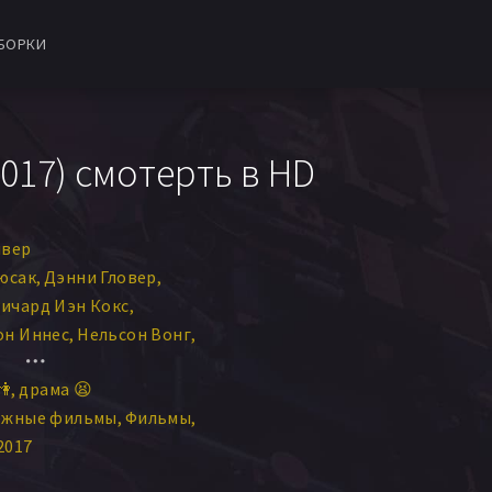
БОРКИ
017) смотерть в HD
ивер
юсак
Дэнни Гловер
ичард Иэн Кокс
н Иннес
Нельсон Вонг
ерли Уильямс-Пэйсли
👫
драма 😫
тен Праут
ежные фильмы
Фильмы
жилл Тид
Теренс Келли
2017
Дуглас Рэй Дэк
ти-Ли Бриттен