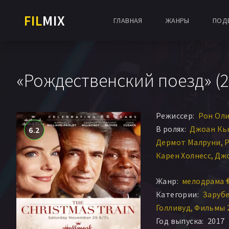
FIL
MIX
ГЛАВНАЯ
ЖАНРЫ
ПОД
«Рождественский поезд» (2
Режиссер:
Рон Ол
В ролях:
Джоан Кь
6.2
Дермот Малруни
Р
Карен Холнесс
Джо
Наика Туссэн
Кимб
Жанр:
мелодрама 
Холли Элисса
Кирс
Категории:
Заруб
Энтони Конечни
Д
Голливуд
Фильмы 
Джованна Хьюгет
Год выпуска:
2017
Йен Коллинз
Крис