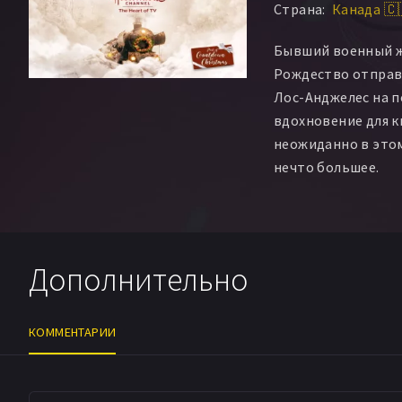
Страна:
Канада 🇨
Jesse Stanley
Eric 
Кэролайн Мэтьюз
Бывший военный ж
Goga Rayat
Iain Ro
Рождество отправ
Caius Munro
Ryver 
Лос-Анджелес на п
Brian Cyburt
Micah
вдохновение для к
Линн МакНамара
неожиданно в это
нечто большее.
Дополнительно
КОММЕНТАРИИ