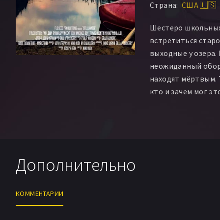
Страна:
США 🇺🇸
Шестеро школьных
встретиться старо
выходные у озера.
неожиданный оборо
находят мёртвым. 
кто и зачем мог эт
точно: убийца сред
Дополнительно
КОММЕНТАРИИ