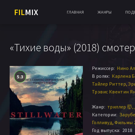
FIL
MIX
ГЛАВНАЯ
ЖАНРЫ
ПОД
«Тихие воды» (2018) смотер
Режиссер:
Нино А
В ролях:
Карлена 
5.3
Тайлер Риттер
Эр
Трэвис Квентин Я
Энтони Дженсен
К
Жанр:
триллер 🤯
Ryan Vincent
Категории:
Заруб
Голливуд
Фильмы 
Год выпуска:
2018