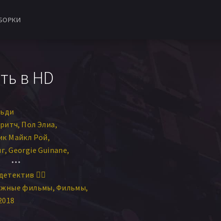
БОРКИ
ть в HD
льди
Бритч
Пол Элиа
ик Майкл Рой
нг
Georgie Guinane
эти Уоллэк
Майк Фой
детектив 🕵️‍♂️
ежные фильмы
Фильмы
2018