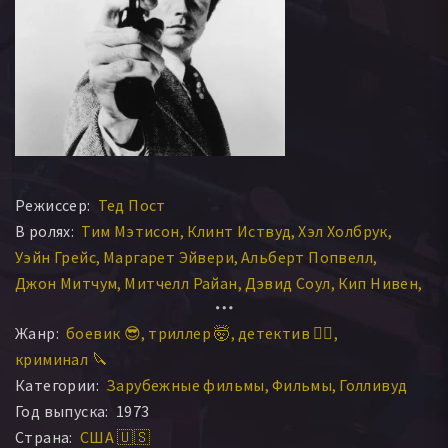
Режиссер:
Тед Пост
В ролях:
Тим Мэтисон
Клинт Иствуд
Хэл Холбрук
Уэйн Грейс
Маргарет Эйвери
Альберт Попвелл
Джон Митчум
Митчелл Райан
Дэвид Соул
Кип Нивен
Роберт Урих
Фелтон Перри
Морис Аргент
Жанр:
боевик 😎
триллер 🤯
детектив 🕵️‍♂️
Роберт Требор
Теренс МакГоверн
Карл Уэзерс
криминал 🔪
Клиффорд А. Пеллоу
Аль Чинголани
Джо Випп
Категории:
Зарубежные фильмы
Фильмы
Голливуд
Линда МакКлюр
Майкл Л. Дэвис
Пол Д’Амато
Год выпуска:
1973
Сюзанн Сомерс
Уилл Хатчинс
Рэй Саундерс
Страна:
США 🇺🇸
Крэйг Келли
Боб МакКлерг
Джек Косслин
Кэб Ковей