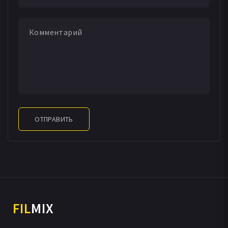
Джек Шмидт
Robert E. Simpson
Karna Small
Мельвина Смедли
Windrim Smith
Owen Spann
Стив Триси
Конни Вентури
Джон Аллен Вик
Robert V.R. Ware
Джонни Вайсмюллер мл.
William L. Williams
Фил Уилсон
Jeff Wynne
ОТПРАВИТЬ
FIL
MIX