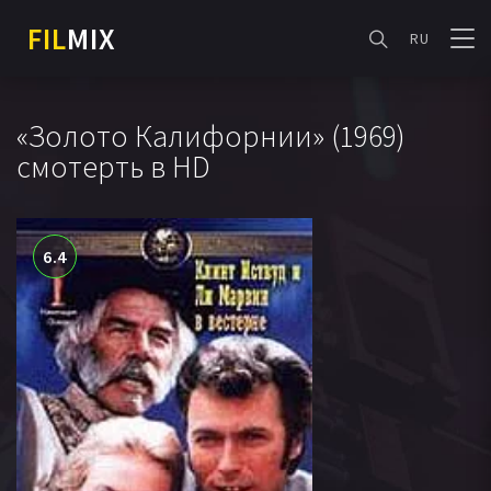
FIL
MIX
RU
«Золото Калифорнии» (1969)
смотерть в HD
6.4