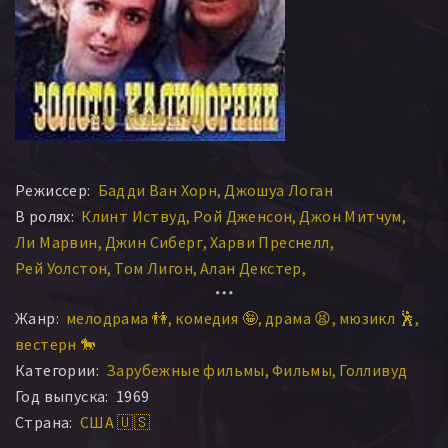
Режиссер:
Бадди Ван Хорн
Джошуа Логан
В ролях:
Клинт Иствуд
Рой Дженсон
Джон Митчум
Ли Марвин
Джин Сиберг
Харви Преснелл
Рей Уолстон
Том Лигон
Алан Декстер
Уильям О’Коннелл
Бенни Бэйкер
Алан Бакстер
Жанр:
мелодрама 👫
комедия 🤪
драма 😫
мюзикл 🕺
Ричард Фарнсуорт
Уильям Мимс
Гарри Лоутер
вестерн 🐎
Эдди Литтл Скай
Родни Бингенхаймер
Категории:
Зарубежные фильмы
Фильмы
Голливуд
Кэлвин Бартлетт
Пола Трумен
Патриция Смит
Год выпуска:
1969
Лерой Джонсон
Х.Б. Хэггерти
Пол Харпер
Страна:
США 🇺🇸
Джон МакКи
Ларс Хенсен
Роберт Истон
Тони Эппер