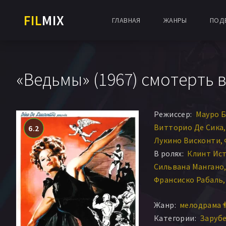
FIL
MIX
ГЛАВНАЯ
ЖАНРЫ
ПОД
«Ведьмы» (1967) смотерть 
Режиссер:
Мауро 
Витторио Де Сика
6.2
Лукино Висконти
В ролях:
Клинт Ис
Сильвана Мангано
Франсиско Рабаль
Вероника Венделл
Жанр:
мелодрама 
Клара Каламаи
Ма
Категории:
Заруб
Дино Меле
Хельму