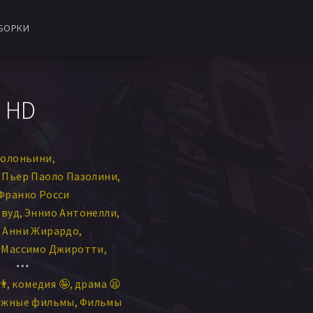
БОРКИ
в HD
Болоньини
Пьер Паоло Пазолини
Франко Росси
твуд
Эннио Антонелли
Анни Жирардо
Массимо Джиротти
Эльза Албани
👫
комедия 🤪
драма 😫
рилу Толо
Нора Риччи
ежные фильмы
Фильмы
т Бергер
Лаура Бетти