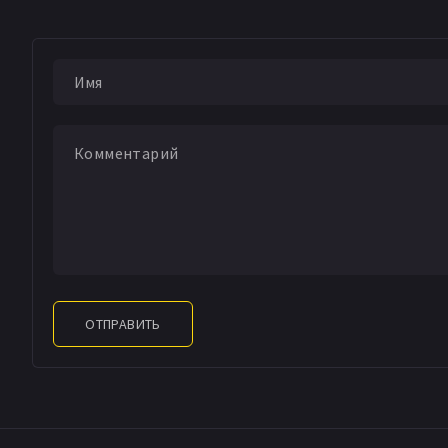
Новелла «Так Земл
Недавно овдовевши
себя идеальную же
находят подходящу
глухонемую женщин
Новелла «Сицилийс
гордая женщина вы
мужчины, «соблазн
Начинается кровоп
ОТПРАВИТЬ
Новелла «Самый об
десяти лет брака 
наскучившего мужа 