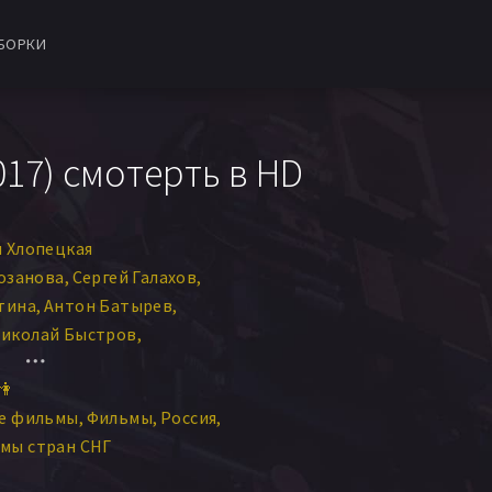
БОРКИ
17) смотерть в HD
 Хлопецкая
озанова
Сергей Галахов
тина
Антон Батырев
иколай Быстров
ексей Колубков
👫
ли
Зита Бадалян
ие фильмы
Фильмы
Россия
ли
мы стран СНГ