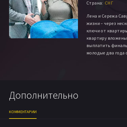
Страна:
СНГ
Лена и Сережа Сав
жизни – через нес
ключи от квартиры
квартиру вложены 
выплатить финаль
молодые два года 
ютились в комнате
лапшой из пачек. И
остается один шаг
Саврасовым такой
ли смогут принять..
Дополнительно
КОММЕНТАРИИ