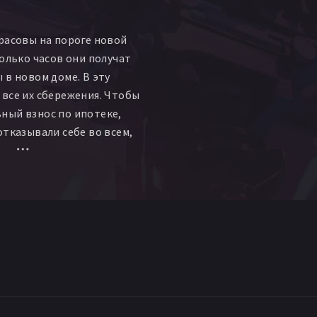
расовы на пороге новой
колько часов они получат
 в новом доме. В эту
все их сбережения. Чтобы
ный взнос по ипотеке,
отказывали себе во всем,
 в коммуналке, питались
 вот, когда до мечты
, жизнь бросает
 вызов, который они вряд
.