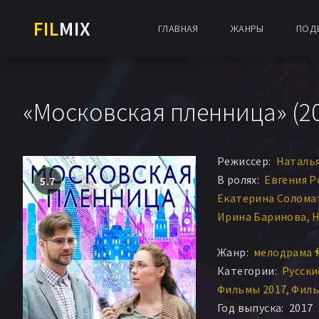
FIL
MIX
ГЛАВНАЯ
ЖАНРЫ
ПОД
«Московская пленница» (20
Режиссер:
Наталья
В ролях:
Евгения Р
5.7
Екатерина Солома
Ирина Баринова
Н
Ирина Гришина
Ал
Жанр:
мелодрама 
Зураб Миминошви
Категории:
Русск
Зураб Мининошви
Фильмы 2017
Филь
Год выпуска:
2017